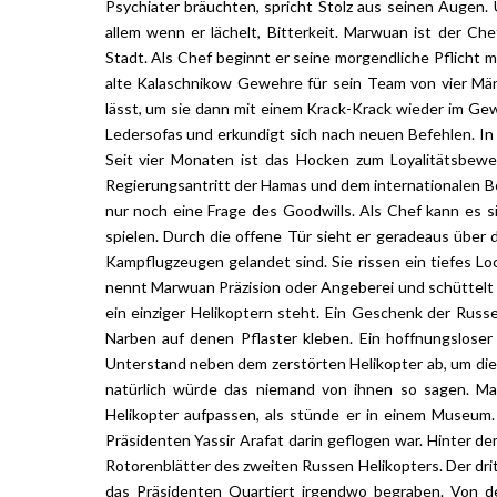
Psychiater bräuchten, spricht Stolz aus seinen Augen.
allem wenn er lächelt, Bitterkeit. Marwuan ist der Che
Stadt. Als Chef beginnt er seine morgendliche Pflicht m
alte Kalaschnikow Gewehre für sein Team von vier Män
lässt, um sie dann mit einem Krack-Krack wieder im Gew
Ledersofas und erkundigt sich nach neuen Befehlen. I
Seit vier Monaten ist das Hocken zum Loyalitätsbe
Regierungsantritt der Hamas und dem internationalen B
nur noch eine Frage des Goodwills. Als Chef kann es s
spielen. Durch die offene Tür sieht er geradeaus über 
Kampflugzeugen gelandet sind. Sie rissen ein tiefes Lo
nennt Marwuan Präzision oder Angeberei und schüttelt d
ein einziger Helikoptern steht. Ein Geschenk der Russ
Narben auf denen Pflaster kleben. Ein hoffnungslose
Unterstand neben dem zerstörten Helikopter ab, um d
natürlich würde das niemand von ihnen so sagen. Ma
Helikopter aufpassen, als stünde er in einem Museum. E
Präsidenten Yassir Arafat darin geflogen war. Hinter d
Rotorenblätter des zweiten Russen Helikopters. Der drit
das Präsidenten Quartiert irgendwo begraben. Von de