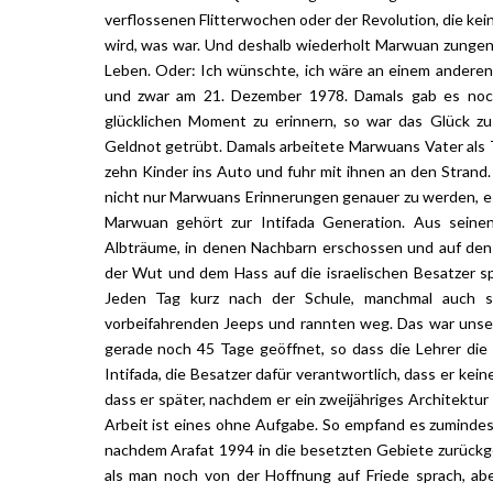
verflossenen Flitterwochen oder der Revolution, die kein
wird, was war. Und deshalb wiederholt Marwuan zungen
Leben. Oder: Ich wünschte, ich wäre an einem andere
und zwar am 21. Dezember 1978. Damals gab es noch
glücklichen Moment zu erinnern, so war das Glück z
Geldnot getrübt. Damals arbeitete Marwuans Vater als Ta
zehn Kinder ins Auto und fuhr mit ihnen an den Strand.
nicht nur Marwuans Erinnerungen genauer zu werden, es w
Marwuan gehört zur Intifada Generation. Aus seinen
Albträume, in denen Nachbarn erschossen und auf den 
der Wut und dem Hass auf die israelischen Besatzer s
Jeden Tag kurz nach der Schule, manchmal auch sc
vorbeifahrenden Jeeps und rannten weg. Das war unser t
gerade noch 45 Tage geöffnet, so dass die Lehrer di
Intifada, die Besatzer dafür verantwortlich, dass er ke
dass er später, nachdem er ein zweijähriges Architektur
Arbeit ist eines ohne Aufgabe. So empfand es zumindest 
nachdem Arafat 1994 in die besetzten Gebiete zurückge
als man noch von der Hoffnung auf Friede sprach, abe