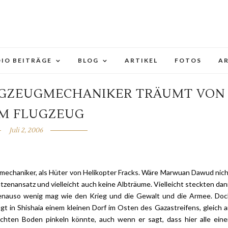
IO BEITRÄGE
BLOG
ARTIKEL
FOTOS
A
LUGZEUGMECHANIKER TRÄUMT VON
EM FLUGZEUG
Juli 2, 2006
eugmechaniker, als Hüter von Helikopter Fracks. Wäre Marwuan Dawud nic
atzenansatz und vielleicht auch keine Albträume. Vielleicht steckten da
 genauso wenig mag wie den Krieg und die Gewalt und die Armee. Do
in Shishaia einem kleinen Dorf im Osten des Gazastreifens, gleich 
chten Boden pinkeln könnte, auch wenn er sagt, dass hier alle ein