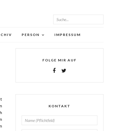
RCHIV
PERSON
IMPRESSUM
FOLGE MIR AUF
ht
nn
KONTAKT
ch
an
en