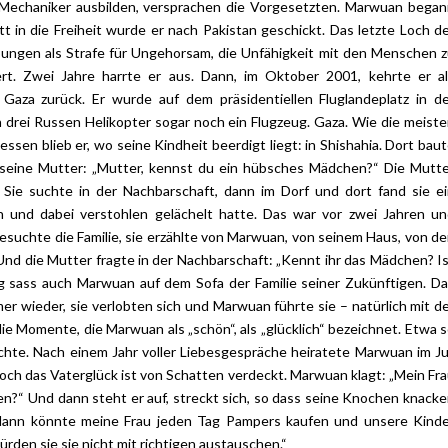
Mechaniker ausbilden, versprachen die Vorgesetzten. Marwuan bega
t in die Freiheit wurde er nach Pakistan geschickt. Das letzte Loch d
übungen als Strafe für Ungehorsam, die Unfähigkeit mit den Menschen 
rt. Zwei Jahre harrte er aus. Dann, im Oktober 2001, kehrte er a
Gaza zurück. Er wurde auf dem präsidentiellen Fluglandeplatz in d
 drei Russen Helikopter sogar noch ein Flugzeug. Gaza. Wie die meist
en blieb er, wo seine Kindheit beerdigt liegt: in Shishahia. Dort bau
an seine Mutter: „Mutter, kennst du ein hübsches Mädchen?“ Die Mutt
“ Sie suchte in der Nachbarschaft, dann im Dorf und dort fand sie e
und dabei verstohlen gelächelt hatte. Das war vor zwei Jahren un
suchte die Familie, sie erzählte von Marwuan, von seinem Haus, von d
 Und die Mutter fragte in der Nachbarschaft: „Kennt ihr das Mädchen? I
 sass auch Marwuan auf dem Sofa der Familie seiner Zukünftigen. D
r wieder, sie verlobten sich und Marwuan führte sie – natürlich mit d
e Momente, die Marwuan als „schön“, als „glücklich“ bezeichnet. Etwa 
chte. Nach einem Jahr voller Liebesgespräche heiratete Marwuan im Ju
och das Vaterglück ist von Schatten verdeckt. Marwuan klagt: „Mein Fr
en?“ Und dann steht er auf, streckt sich, so dass seine Knochen knack
dann könnte meine Frau jeden Tag Pampers kaufen und unsere Kinde
rden sie sie nicht mit richtigen austauschen.“