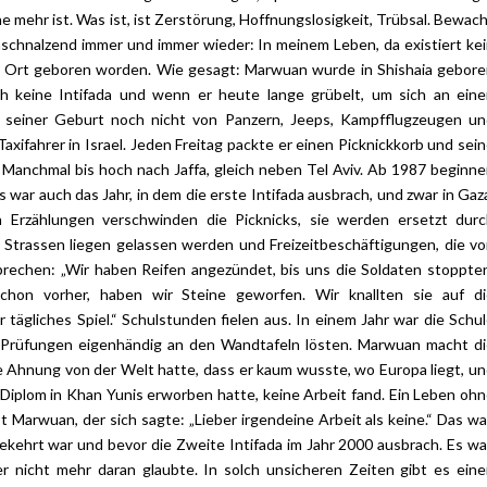
e mehr ist. Was ist, ist Zerstörung, Hoffnungslosigkeit, Trübsal. Bewac
schnalzend immer und immer wieder: In meinem Leben, da existiert ke
n Ort geboren worden. Wie gesagt: Marwuan wurde in Shishaia gebor
 keine Intifada und wenn er heute lange grübelt, um sich an eine
u seiner Geburt noch nicht von Panzern, Jeeps, Kampfflugzeugen u
xifahrer in Israel. Jeden Freitag packte er einen Picknickkorb und sei
 Manchmal bis hoch nach Jaffa, gleich neben Tel Aviv. Ab 1987 beginn
ar auch das Jahr, in dem die erste Intifada ausbrach, und zwar in Gaz
 Erzählungen verschwinden die Picknicks, sie werden ersetzt durc
Strassen liegen gelassen werden und Freizeitbeschäftigungen, die v
prechen: „Wir haben Reifen angezündet, bis uns die Soldaten stoppte
hon vorher, haben wir Steine geworfen. Wir knallten sie auf di
ägliches Spiel.“ Schulstunden fielen aus. In einem Jahr war die Schu
e Prüfungen eigenhändig an den Wandtafeln lösten. Marwuan macht d
ine Ahnung von der Welt hatte, dass er kaum wusste, wo Europa liegt, u
 Diplom in Khan Yunis erworben hatte, keine Arbeit fand. Ein Leben oh
Marwuan, der sich sagte: „Lieber irgendeine Arbeit als keine.“ Das wa
kehrt war und bevor die Zweite Intifada im Jahr 2000 ausbrach. Es wa
r nicht mehr daran glaubte. In solch unsicheren Zeiten gibt es ein