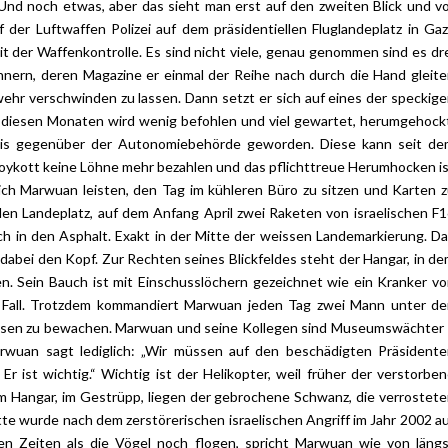
 Und noch etwas, aber das sieht man erst auf den zweiten Blick und v
f der Luftwaffen Polizei auf dem präsidentiellen Fluglandeplatz in Ga
it der Waffenkontrolle. Es sind nicht viele, genau genommen sind es dr
nern, deren Magazine er einmal der Reihe nach durch die Hand gleit
ehr verschwinden zu lassen. Dann setzt er sich auf eines der speckig
n diesen Monaten wird wenig befohlen und viel gewartet, herumgehock
weis gegenüber der Autonomiebehörde geworden. Diese kann seit de
oykott keine Löhne mehr bezahlen und das pflichttreue Herumhocken i
ich Marwuan leisten, den Tag im kühleren Büro zu sitzen und Karten 
den Landeplatz, auf dem Anfang April zwei Raketen von israelischen F
ch in den Asphalt. Exakt in der Mitte der weissen Landemarkierung. D
abei den Kopf. Zur Rechten seines Blickfeldes steht der Hangar, in d
en. Sein Bauch ist mit Einschusslöchern gezeichnet wie ein Kranker v
r Fall. Trotzdem kommandiert Marwuan jeden Tag zwei Mann unter d
iesen zu bewachen. Marwuan und seine Kollegen sind Museumswächter
rwuan sagt lediglich: „Wir müssen auf den beschädigten Präsident
r ist wichtig.“ Wichtig ist der Helikopter, weil früher der verstorbe
em Hangar, im Gestrüpp, liegen der gebrochene Schwanz, die verrostet
te wurde nach dem zerstörerischen israelischen Angriff im Jahr 2002 a
n Zeiten als die Vögel noch flogen, spricht Marwuan wie von läng