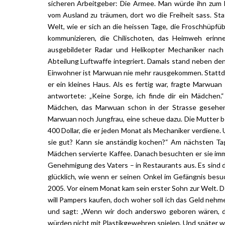
sicheren Arbeitgeber: Die Armee. Man würde ihn zum 
vom Ausland zu träumen, dort wo die Freiheit sass. Stat
Welt, wie er sich an die heissen Tage, die Froschhüpf
kommunizieren, die Chilischoten, das Heimweh erinne
ausgebildeter Radar und Helikopter Mechaniker nach 
Abteilung Luftwaffe integriert. Damals stand neben den
Einwohner ist Marwuan nie mehr rausgekommen. Stattdess
er ein kleines Haus. Als es fertig war, fragte Marwu
antwortete: „Keine Sorge, ich finde dir ein Mädchen.
Mädchen, das Marwuan schon in der Strasse gesehen 
Marwuan noch Jungfrau, eine scheue dazu. Die Mutter be
400 Dollar, die er jeden Monat als Mechaniker verdiene.
sie gut? Kann sie anständig kochen?“ Am nächsten Tag
Mädchen servierte Kaffee. Danach besuchten er sie imme
Genehmigung des Vaters – in Restaurants aus. Es sind di
glücklich, wie wenn er seinen Onkel im Gefängnis besu
2005. Vor einem Monat kam sein erster Sohn zur Welt. D
will Pampers kaufen, doch woher soll ich das Geld nehm
und sagt: „Wenn wir doch anderswo geboren wären, 
würden nicht mit Plastikgewehren spielen. Und später wü