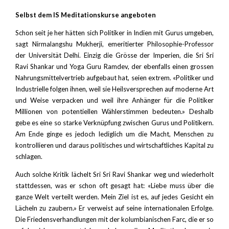
Selbst dem IS Meditationskurse angeboten
Schon seit je her hätten sich Politiker in Indien mit Gurus umgeben,
sagt Nirmalangshu Mukherji, emeritierter Philosophie-Professor
der Universität Delhi. Einzig die Grösse der Imperien, die Sri Sri
Ravi Shankar und Yoga Guru Ramdev, der ebenfalls einen grossen
Nahrungsmittelvertrieb aufgebaut hat, seien extrem. «Politiker und
Industrielle folgen ihnen, weil sie Heilsversprechen auf moderne Art
und Weise verpacken und weil ihre Anhänger für die Politiker
Millionen von potentiellen Wählerstimmen bedeuten.» Deshalb
gebe es eine so starke Verknüpfung zwischen Gurus und Politikern.
Am Ende ginge es jedoch lediglich um die Macht, Menschen zu
kontrollieren und daraus politisches und wirtschaftliches Kapital zu
schlagen.
Auch solche Kritik lächelt Sri Sri Ravi Shankar weg und wiederholt
stattdessen, was er schon oft gesagt hat: «Liebe muss über die
ganze Welt verteilt werden. Mein Ziel ist es, auf jedes Gesicht ein
Lächeln zu zaubern.» Er verweist auf seine internationalen Erfolge.
Die Friedensverhandlungen mit der kolumbianischen Farc, die er so