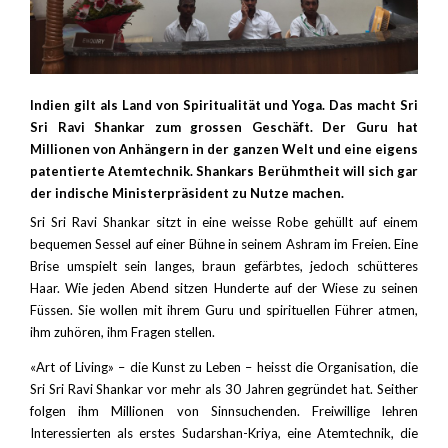
Indien gilt als Land von Spiritualität und Yoga. Das macht Sri
Sri Ravi Shankar zum grossen Geschäft. Der Guru hat
Millionen von Anhängern in der ganzen Welt und eine eigens
patentierte Atemtechnik. Shankars Berühmtheit will sich gar
der indische Ministerpräsident zu Nutze machen.
Sri Sri Ravi Shankar sitzt in eine weisse Robe gehüllt auf einem
bequemen Sessel auf einer Bühne in seinem Ashram im Freien. Eine
Brise umspielt sein langes, braun gefärbtes, jedoch schütteres
Haar. Wie jeden Abend sitzen Hunderte auf der Wiese zu seinen
Füssen. Sie wollen mit ihrem Guru und spirituellen Führer atmen,
ihm zuhören, ihm Fragen stellen.
«Art of Living» – die Kunst zu Leben – heisst die Organisation, die
Sri Sri Ravi Shankar vor mehr als 30 Jahren gegründet hat. Seither
folgen ihm Millionen von Sinnsuchenden. Freiwillige lehren
Interessierten als erstes Sudarshan-Kriya, eine Atemtechnik, die