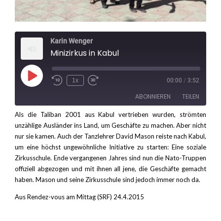
Karin Wenger
Minizirkus in Kabul
Play
1x
00:00
/
3:52
Rewind
Fast
Episode
10
Forward
ABONNIEREN
TEILEN
Seconds
30
seconds
Als die Taliban 2001 aus Kabul vertrieben wurden, strömten
unzählige Ausländer ins Land, um Geschäfte zu machen. Aber nicht
TEILEN
RSS FEED
nur sie kamen. Auch der Tanzlehrer David Mason reiste nach Kabul,
LINK
um eine höchst ungewöhnliche Initiative zu starten: Eine soziale
Zirkusschule. Ende vergangenen Jahres sind nun die Nato-Truppen
EMBED
offiziell abgezogen und mit ihnen all jene, die Geschäfte gemacht
haben. Mason und seine Zirkusschule sind jedoch immer noch da.
Aus Rendez-vous am Mittag (SRF) 24.4.2015