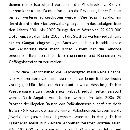
dienen dementsprechend vor allem der Abschreckung. Bis vor
kurzem konnte eine Demolition durch die Bezahlung hoher Bussen
bis auf weiteres aufgeschoben werden. Wie Yossi Haviglio, ein
Rechtsberater der Stadtverwaltung, sagt, nahm das Lokalgericht in
den Jahren 2001 bis 2005 Bussgelder im Wert von 29 620 000
Dollar ein. Seit dem Jahr 2003 hat die Stadtverwaltung jedoch eine
härtere Gangart eingeschlagen. Auch wer die Busse bezahlt, ist vor
der Zerstörung nicht mehr sicher. Zudem hat die Behörde
begonnen, Baumaterial zu beschlagnahmen und Bauherren zu
Gefängnisstrafen zu verurteilen.
«Vor dem Gericht haben die Geschädigten meist keine Chance.
Die Hauszerstörungen sind legal, solange keine Baubewilligung
vorliegt», erklärt Johnson, der darauf hinweist, dass im jüdischen
Westjerusalem zwar auch illegal gebaut, jedoch selten zerstört
werde. Nach Angabe von Btselem wurden im Jahr 2005 20
Prozent der illegalen Bauten von Palästinensern ausgeführt, doch
trafen 75 Prozent der Zerstörungen Palästinenser. Diesen werde
jeweils das ganze Haus abgerissen, während in den jüdischen
Quartieren meist nur kleinere Anbauten zerstört worden seien.
«Die 192 000 israelischen Siedler, die in Ostjerusalem leben und