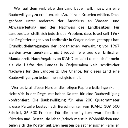
Wer auf dem verbleibenden Land bauen will, muss, um eine
Baubewilligung zu erhalten, eine Anzahl von Kriterien erfüllen. Dazu
gehören unter anderem der Anschluss an Wasser- und
Abwasserleitung und der Nachweis des Landbesitzes. Für
Landbesitzer stellt sich jedoch das Problem, dass Israel seit 1967
alle Registrierungen von Landbesitz in Ostjerusalem gestoppt hat.
Grundbucheintragungen der jordanischen Verwaltung vor 1967
werden zwar anerkannt, nicht jedoch jene aus der britischen
Mandatszeit. Nach Angabe von ICAHD existiert demnach für mehr
als die Hälfte des Landes in Ostjerusalem kein schriftlicher
Nachweis für den Landbesitz. Die Chance, für dieses Land eine
Baubewilligung zu bekommen, ist gleich null.
Wer trotz all diesen Hürden die nötigen Papiere beibringen kann,
sieht sich in der Regel mit hohen Kosten für eine Baubewilligung
konfrontiert. Die Baubewilligung für eine 200 Quadratmeter
grosse Parzelle kostet nach Berechnungen von ICAHD 109 500
Schekel, 36 500 Franken. Für die Israeli gelten zwar dieselben
Kriterien und Kosten, sie leben jedoch meist in Wohnblöcken und
teilen sich die Kosten auf. Den meisten palästinensischen Familien