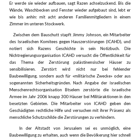
Er werde sie wieder aufbauen, sagt Razen achselzuckend. Bis die
Wände, Waschbecken und Fenster wieder aufgebaut sind, lebt er
wie bis anhin: mit acht anderen Familienmitgliedern in einem
Zimmer im unteren Stockwerk.
Zwischen dem Bauschutt stapft Jimmy Johnson, ein Mitarbeiter
des Israelischen Komitees gegen Hauszerstörungen (ICAHD), und
notiert sich Razens Geschichte in sein Notizbuch. Die
Nichtregierungsorganisation ICAHD versucht die Öffentlichkeit für
das Thema der Zerstörung palästinensischer Häuser zu
sensibilisieren. Zerstört wird nicht nur bei fehlender
Baubewilligung, sondern auch für «militärische Zwecke» oder aus
sogenannten Sicherheitsgründen. Nach Angabe der israelischen
Menschenrechtsorganisation Btselem zerstörte die israelische
Armee im Jahr 2006 knapp 300 Häuser bei Militäraktionen in den
besetzten Gebieten. Die Mitarbeiter von ICAHD geben den
Geschädigten rechtliche Hilfe und versuchen mit ihrer Präsenz als
menschliche Schutzschilde die Zerstörungen zu verhindern.
In der Altstadt von Jerusalem sei es unmöglich, eine
Baubewilligung zu erhalten, auch wenn die Bevölkerung hier schnell