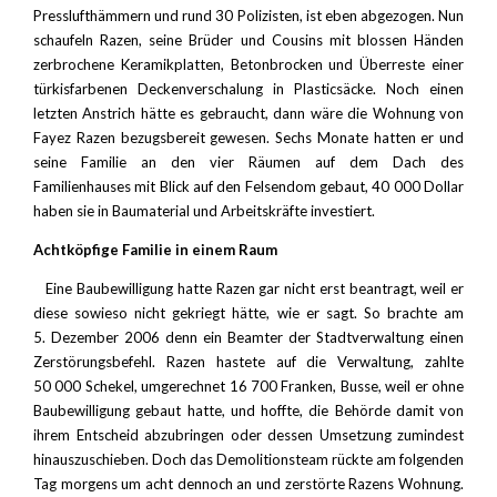
Presslufthämmern und rund 30 Polizisten, ist eben abgezogen. Nun
schaufeln Razen, seine Brüder und Cousins mit blossen Händen
zerbrochene Keramikplatten, Betonbrocken und Überreste einer
türkisfarbenen Deckenverschalung in Plasticsäcke. Noch einen
letzten Anstrich hätte es gebraucht, dann wäre die Wohnung von
Fayez Razen bezugsbereit gewesen. Sechs Monate hatten er und
seine Familie an den vier Räumen auf dem Dach des
Familienhauses mit Blick auf den Felsendom gebaut, 40 000 Dollar
haben sie in Baumaterial und Arbeitskräfte investiert.
Achtköpfige Familie in einem Raum
Eine Baubewilligung hatte Razen gar nicht erst beantragt, weil er
diese sowieso nicht gekriegt hätte, wie er sagt. So brachte am
5. Dezember 2006 denn ein Beamter der Stadtverwaltung einen
Zerstörungsbefehl. Razen hastete auf die Verwaltung, zahlte
50 000 Schekel, umgerechnet 16 700 Franken, Busse, weil er ohne
Baubewilligung gebaut hatte, und hoffte, die Behörde damit von
ihrem Entscheid abzubringen oder dessen Umsetzung zumindest
hinauszuschieben. Doch das Demolitionsteam rückte am folgenden
Tag morgens um acht dennoch an und zerstörte Razens Wohnung.