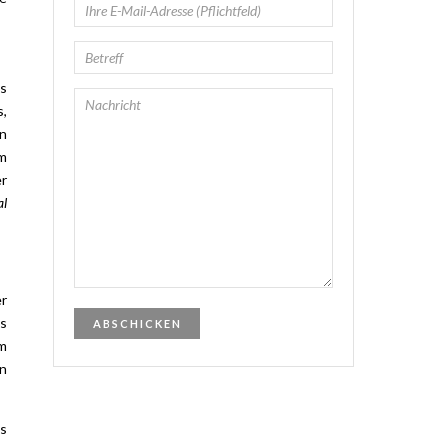
s
s,
en
em
er
al
er
is
um
in
is