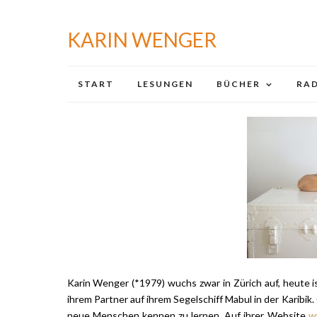
KARIN WENGER
START
LESUNGEN
BÜCHER
RAD
Karin Wenger (*1979) wuchs zwar in Zürich auf, heute i
ihrem Partner auf ihrem Segelschiff Mabul in der Karib
neue Menschen kennen zu lernen. Auf ihrer Website
w