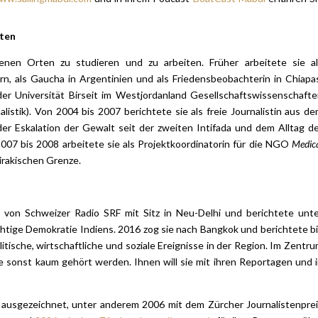
sten
enen Orten zu studieren und zu arbeiten. Früher arbeitete sie al
rn, als Gaucha in Argentinien und als Friedensbeobachterin in Chiapa
 der Universität Birseit im Westjordanland Gesellschaftswissenschaft
istik). Von 2004 bis 2007 berichtete sie als freie Journalistin aus d
er Eskalation der Gewalt seit der zweiten Intifada und dem Alltag d
07 bis 2008 arbeitete sie als Projektkoordinatorin für die NGO
Medic
-irakischen Grenze.
von Schweizer Radio SRF mit Sitz in Neu-Delhi und berichtete unt
chtige Demokratie Indiens. 2016 zog sie nach Bangkok und berichtete b
ische, wirtschaftliche und soziale Ereignisse in der Region. Im Zentr
e sonst kaum gehört werden. Ihnen will sie mit ihren Reportagen und 
 ausgezeichnet, unter anderem 2006 mit dem Zürcher Journalistenpre