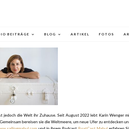
IO BEITRÄGE
BLOG
ARTIKEL
FOTOS
A
st jedoch die Welt ihr Zuhause. Seit August 2022 lebt Karin Wenger m
ik. Gemeinsam bereisen sie die Weltmeere, um neue Ufer zu entdecken u
ww.sailingmabul.com
und in ihrem Podcast
BoatCast Mabul
erfahren S