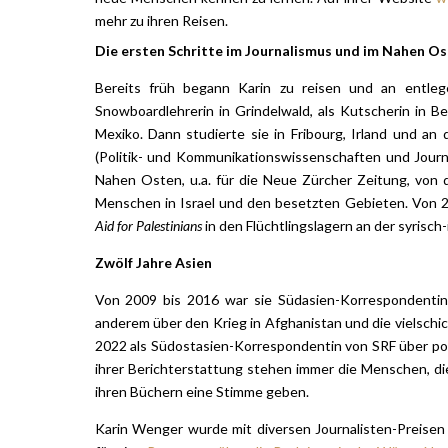
mehr zu ihren Reisen.
Die ersten Schritte im Journalismus und im Nahen O
Bereits früh begann Karin zu reisen und an entleg
Snowboardlehrerin in Grindelwald, als Kutscherin in Be
Mexiko. Dann studierte sie in Fribourg, Irland und an
(Politik- und Kommunikationswissenschaften und Journal
Nahen Osten, u.a. für die Neue Zürcher Zeitung, von d
Menschen in Israel und den besetzten Gebieten. Von 20
Aid for Palestinians
in den Flüchtlingslagern an der syrisch
Zwölf Jahre Asien
Von 2009 bis 2016 war sie Südasien-Korrespondentin 
anderem über den Krieg in Afghanistan und die vielschi
2022 als Südostasien-Korrespondentin von SRF über polit
ihrer Berichterstattung stehen immer die Menschen, di
ihren Büchern eine Stimme geben.
Karin Wenger wurde mit diversen Journalisten-Preisen