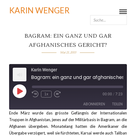
KARIN WENGER
BAGRAM: EIN GANZ UND GAR
AFGHANISCHES GERICHT?
Mai 21, 2013
Karin Wenger
Bagram: ein ganz und gar afghanisches Gericht?
Play
1x
00:00
/
7:23
Rewind
Fast
Episode
10
Forward
ABONNIEREN
TEILEN
Seconds
30
seconds
Ende März wurde das grösste Gefängnis der Internationalen
Truppen in Afghanistan, jenes auf der Militärbasis in Bagram, an die
TEILEN
RSS FEED
Afghanen übergeben. Monatelang hatten die Amerikaner die
Übergabe verzögert, weil sie fürchteten, Karsai werde auch Taliban
LINK