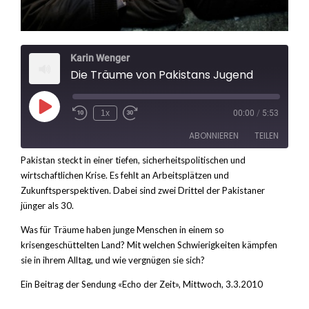
Karin Wenger
Die Träume von Pakistans Jugend
Play
1x
00:00
/
5:53
Rewind
Fast
Episode
10
Forward
ABONNIEREN
TEILEN
Seconds
30
seconds
Pakistan steckt in einer tiefen, sicherheitspolitischen und
wirtschaftlichen Krise. Es fehlt an Arbeitsplätzen und
TEILEN
RSS FEED
Zukunftsperspektiven. Dabei sind zwei Drittel der Pakistaner
LINK
jünger als 30.
Was für Träume haben junge Menschen in einem so
EMBED
krisengeschüttelten Land? Mit welchen Schwierigkeiten kämpfen
sie in ihrem Alltag, und wie vergnügen sie sich?
Ein Beitrag der Sendung «Echo der Zeit», Mittwoch, 3.3.2010