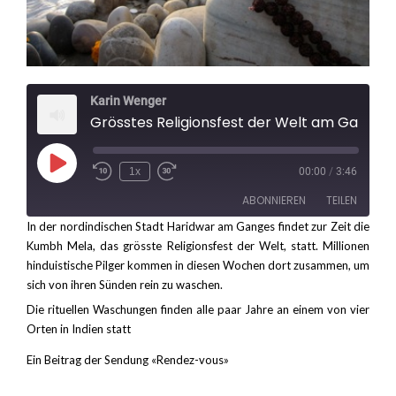
Karin Wenger
Grösstes Religionsfest der Welt am Ganges
Play
1x
00:00
/
3:46
Rewind
Fast
Episode
10
Forward
ABONNIEREN
TEILEN
Seconds
30
seconds
In der nordindischen Stadt Haridwar am Ganges findet zur Zeit die
Kumbh Mela, das grösste Religionsfest der Welt, statt. Millionen
TEILEN
RSS FEED
hinduistische Pilger kommen in diesen Wochen dort zusammen, um
sich von ihren Sünden rein zu waschen.
LINK
Die rituellen Waschungen finden alle paar Jahre an einem von vier
EMBED
Orten in Indien statt
Ein Beitrag der Sendung «Rendez-vous»