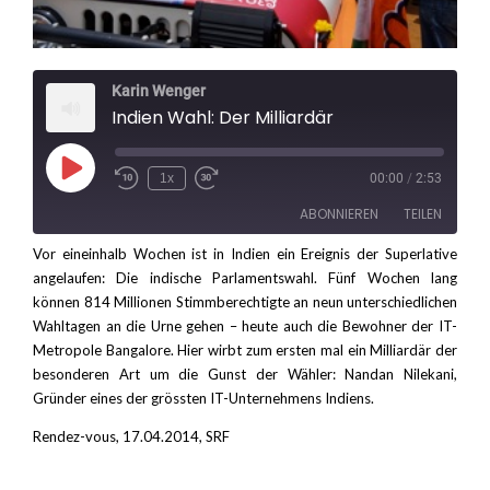
Karin Wenger
Indien Wahl: Der Milliardär
Play
1x
00:00
/
2:53
Rewind
Fast
Episode
10
Forward
ABONNIEREN
TEILEN
Seconds
30
seconds
Vor eineinhalb Wochen ist in Indien ein Ereignis der Superlative
angelaufen: Die indische Parlamentswahl. Fünf Wochen lang
TEILEN
RSS FEED
können 814 Millionen Stimmberechtigte an neun unterschiedlichen
LINK
Wahltagen an die Urne gehen – heute auch die Bewohner der IT-
Metropole Bangalore. Hier wirbt zum ersten mal ein Milliardär der
EMBED
besonderen Art um die Gunst der Wähler: Nandan Nilekani,
Gründer eines der grössten IT-Unternehmens Indiens.
Rendez-vous, 17.04.2014, SRF