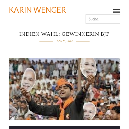
KARIN WENGER
INDIEN WAHL: GEWINNERIN BJP
Mai 16, 2014