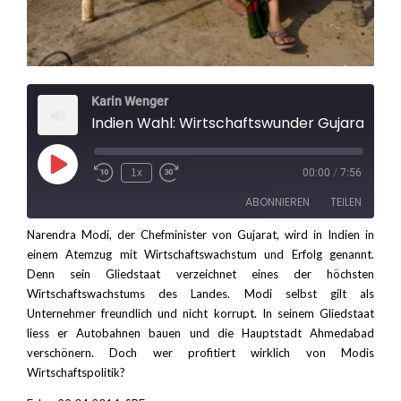
Karin Wenger
Indien Wahl: Wirtschaftswunder Gujarat
Play
1x
00:00
/
7:56
Rewind
Fast
Episode
10
Forward
ABONNIEREN
TEILEN
Seconds
30
seconds
Narendra Modi, der Chefminister von Gujarat, wird in Indien in
einem Atemzug mit Wirtschaftswachstum und Erfolg genannt.
TEILEN
RSS FEED
Denn sein Gliedstaat verzeichnet eines der höchsten
LINK
Wirtschaftswachstums des Landes. Modi selbst gilt als
Unternehmer freundlich und nicht korrupt. In seinem Gliedstaat
EMBED
liess er Autobahnen bauen und die Hauptstadt Ahmedabad
verschönern. Doch wer profitiert wirklich von Modis
Wirtschaftspolitik?