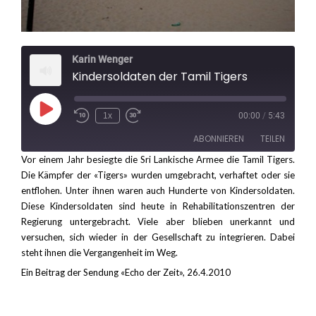
Karin Wenger
Kindersoldaten der Tamil Tigers
Play
1x
00:00
/
5:43
Rewind
Fast
Episode
10
Forward
ABONNIEREN
TEILEN
Seconds
30
seconds
Vor einem Jahr besiegte die Sri Lankische Armee die Tamil Tigers.
Die Kämpfer der «Tigers» wurden umgebracht, verhaftet oder sie
TEILEN
RSS FEED
entflohen. Unter ihnen waren auch Hunderte von Kindersoldaten.
Diese Kindersoldaten sind heute in Rehabilitationszentren der
LINK
Regierung untergebracht. Viele aber blieben unerkannt und
versuchen, sich wieder in der Gesellschaft zu integrieren. Dabei
EMBED
steht ihnen die Vergangenheit im Weg.
Ein Beitrag der Sendung «Echo der Zeit», 26.4.2010