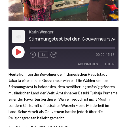
Karin Wenger
Stimmungstest bei den Gouverneurswahlen in Jakarta
Play
1x
00:00
/
5:18
Rewind
Fast
Episode
10
Forward
ABONNIEREN
TEILEN
Seconds
30
seconds
Heute konnten die Bewohner der indonesischen Hauptstadt
Jakarta einen neuen Gouverneur wählen. Die Wahlen sind ein
TEILEN
RSS FEED
Stimmungstest in Indonesien, dem bevölkerungsmässig grössten
LINK
muslimischen Land der Welt. Amtsinhaber Basuki Tjahaja Purnama,
einer der Favoriten bei diesen Wahlen, jedoch ist nicht Muslim,
EMBED
sondern Christ mit chinesischen Wurzeln – eine Minderheit im
Land. Seine Arbeit als Gouverneur hat ihn jedoch über die
Religionsgrenzen beliebt gemacht.