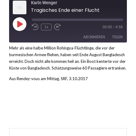
Karin Wenger
Tragisches Ende einer Flucht
Play
1x
00:00
/
4:58
Rewind
Fast
Episode
10
Forward
ABONNIEREN
TEILEN
Seconds
30
seconds
Mehr als eine halbe Million Rohingya-Flüchtlinge, die vor der
burmesischen Armee fliehen, haben seit Ende August Bangladesch
TEILEN
RSS FEED
erreicht. Doch nicht alle kommen heil an. Ein Boot kenterte vor der
LINK
Küste von Bangladesch. Schätzungsweise 60 Passagiere ertranken.
Aus Rendez-vous am Mittag, SRF, 3.10.2017
EMBED